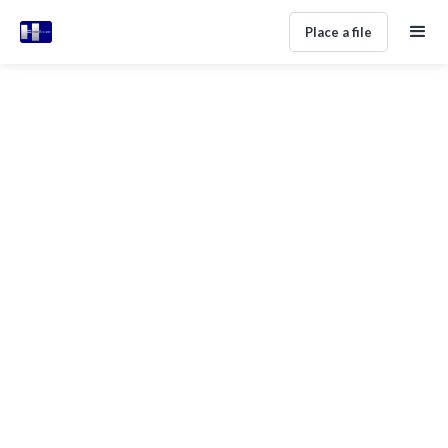
Place a file
INDUSTRY SECTORS
Settore Arredamento Italia-Spagna
- Mancato Pagamento
Alan Perez